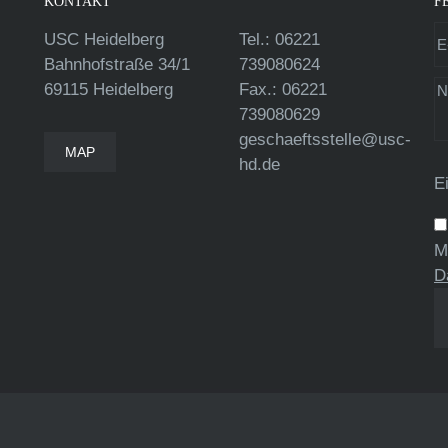
KONTAKT
F
USC Heidelberg
Tel.: 06221
Bahnhofstraße 34/1
739080624
69115 Heidelberg
Fax.: 06221
739080629
geschaeftsstelle@usc-
MAP
hd.de
E
M
D