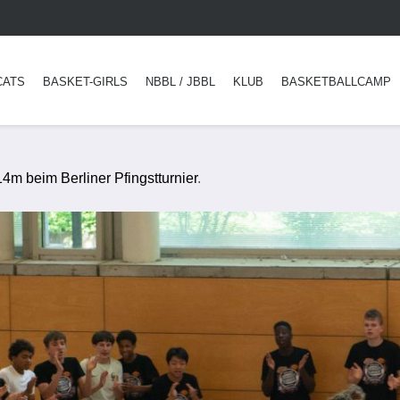
CATS
BASKET-GIRLS
NBBL / JBBL
KLUB
BASKETBALLCAMP
m beim Berliner Pfingstturnier
.