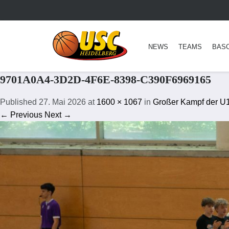
NEWS
TEAMS
BAS
9701A0A4-3D2D-4F6E-8398-C390F6969165
Published
27. Mai 2026
at
1600 × 1067
in
Großer Kampf der U14
← Previous
Next →