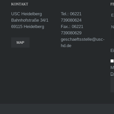
KONTAKT
F
USC Heidelberg
Tel.: 06221
Bahnhofstraße 34/1
739080624
69115 Heidelberg
Fax.: 06221
739080629
geschaeftsstelle@usc-
MAP
hd.de
E
M
D