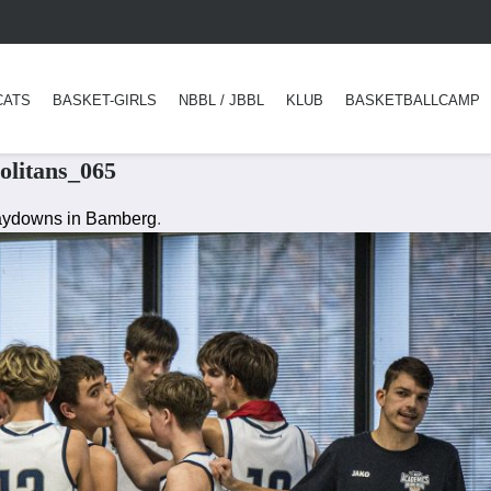
CATS
BASKET-GIRLS
NBBL / JBBL
KLUB
BASKETBALLCAMP
litans_065
Playdowns in Bamberg
.