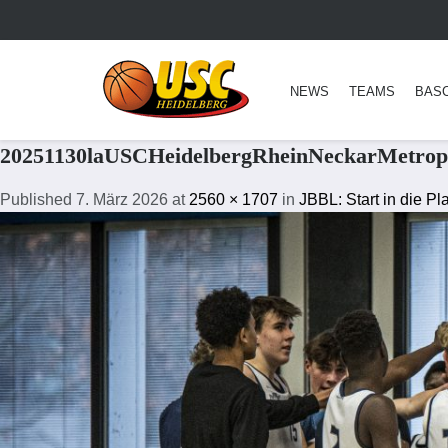
NEWS
TEAMS
BAS
20251130laUSCHeidelbergRheinNeckarMetropo
Published
7. März 2026
at
2560 × 1707
in
JBBL: Start in die 