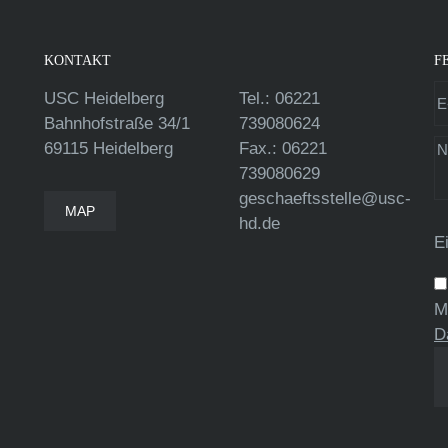
KONTAKT
F
USC Heidelberg
Tel.: 06221
Bahnhofstraße 34/1
739080624
69115 Heidelberg
Fax.: 06221
739080629
geschaeftsstelle@usc-
MAP
hd.de
E
M
D