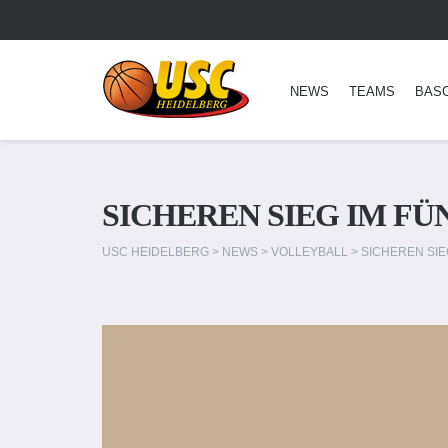
NEWS
TEAMS
BAS
SICHEREN SIEG IM FÜ
USC HEIDELBERG
>
NEWS
>
VOLLEYBALL
>
SICHEREN SIE