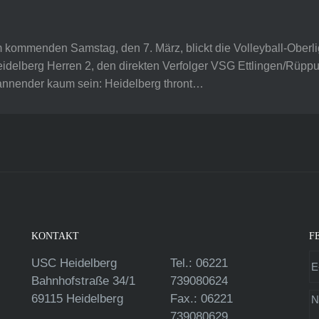
 kommenden Samstag, den 7. März, blickt die Volleyball-Oberl
eidelberg Herren 2, den direkten Verfolger VSG Ettlingen/Rüppu
annender kaum sein: Heidelberg thront…
KONTAKT
F
USC Heidelberg
Tel.: 06221
Bahnhofstraße 34/1
739080624
69115 Heidelberg
Fax.: 06221
739080629