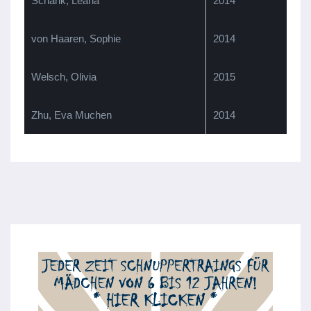
Schank, Leana
2014
von Haaren, Sophie
2014
Welsch, Olivia
2015
Zhu, Eva Muchen
2014