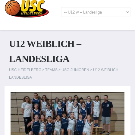
U12 WEIBLICH –
LANDESLIGA
USC HEIDELBERG
>
TEAMS
>
USC-JUNIOREN
>
U12 WEIBLICH –
LANDESLIGA