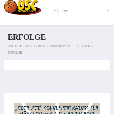
ERFOLGE
USC HEIDELBERG
>
KLUB
>
OBSIDIANS CHEERLEADER
>
ERFOLGE