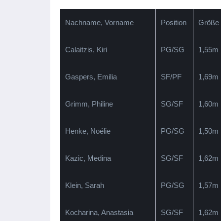
Nachname, Vorname
Position
Größe
Calaitzis, Kiri
PG/SG
1,55m
Gaspers, Emilia
SF/PF
1,69m
Grimm, Philine
SG/SF
1,60m
Henke, Noélie
PG/SG
1,50m
Kazic, Medina
SG/SF
1,62m
Klein, Sarah
PG/SG
1,57m
Kocharina, Anastasia
SG/SF
1,62m