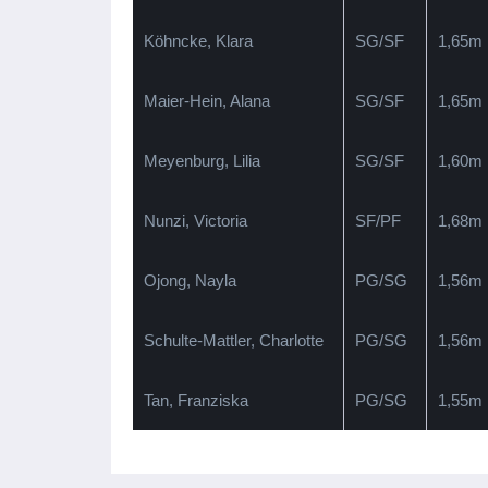
Köhncke, Klara
SG/SF
1,65m
Maier-Hein, Alana
SG/SF
1,65m
Meyenburg, Lilia
SG/SF
1,60m
Nunzi, Victoria
SF/PF
1,68m
Ojong, Nayla
PG/SG
1,56m
Schulte-Mattler, Charlotte
PG/SG
1,56m
Tan, Franziska
PG/SG
1,55m