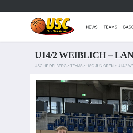
NEWS
TEAMS
BAS
U14/2 WEIBLICH – LA
USC HEIDELBERG
>
TEAMS
>
USC-JUNIOREN
>
U14/2 W