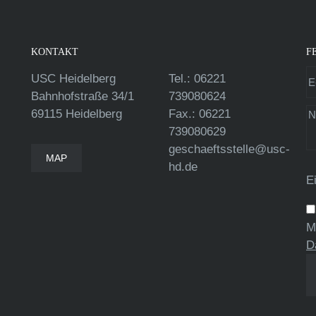
KONTAKT
F
USC Heidelberg
Tel.: 06221
Bahnhofstraße 34/1
739080624
69115 Heidelberg
Fax.: 06221
739080629
geschaeftsstelle@usc-
MAP
hd.de
E
M
D