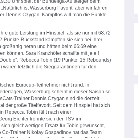
.30 Uhr spielt der Bundeliga-Aufsteiger beim
atürlich ist Wasserburg Favorit, aber wir fahren
ainer Dennis Czygan. Kampflos will man die Punkte
re gute Leistung im Hinspiel, als sie nur mit 68:72
2-Punkte-Rückstand kämpften sie sich bei ihrer
 großartig heran und hätten beim 66:69 eine
n können. Sara Kranzhöfer schaffte mit je elf
Double“. Rebecca Tobin (19 Punkte, 15 Rebounds)
waren letztlich die Sieggarantinnen für den
utschen Eurocup-Teilnehmer nicht rund. In
ederlagen, Wasserburg scheint in dieser Saison so
asCats-Trainer Dennis Czygan sind die derzeit
l der große Titelfavorit. Seit dem Hinspiel hat sich
in Rebecca Tobin fällt nach einer
Georg Eichler trennte sich der TSV im
sich gleichwertigen Ersatz für Tobin gewünscht,
e Co-Trainer Nikolay Gospadinov hat das Team