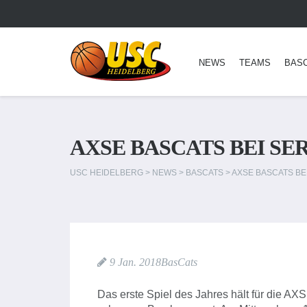
NEWS
TEAMS
BAS
AXSE BASCATS BEI S
USC HEIDELBERG
>
NEWS
>
BASCATS
>
AXSE BASCATS B
9 Jan. 2018
BasCats
Das erste Spiel des Jahres hält für die A