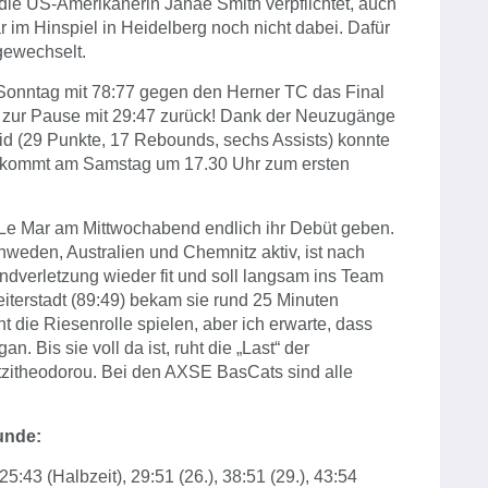
ie US-Amerikanerin Janae Smith verpflichtet, auch
 im Hinspiel in Heidelberg noch nicht dabei. Dafür
gewechselt.
Sonntag mit 78:77 gegen den Herner TC das Final
t zur Pause mit 29:47 zurück! Dank der Neuzugänge
d (29 Punkte, 17 Rebounds, sechs Assists) konnte
 kommt am Samstag um 17.30 Uhr zum ersten
Le Mar am Mittwochabend endlich ihr Debüt geben.
chweden, Australien und Chemnitz aktiv, ist nach
andverletzung wieder fit und soll langsam ins Team
terstadt (89:49) bekam sie rund 25 Minuten
ht die Riesenrolle spielen, aber ich erwarte, dass
. Bis sie voll da ist, ruht die „Last“ der
tzitheodorou. Bei den AXSE BasCats sind alle
unde:
), 25:43 (Halbzeit), 29:51 (26.), 38:51 (29.), 43:54