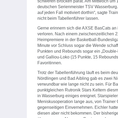
schweren Brocken parat. Am Mittwoch um 19
deutschen Serienmeister TSV Wasserburg. „N
auf jeden Fall motiviert dorthin“, sagte Tr
nicht beim Tabellenführer lassen.
Gerne erinnern sich die AXSE BasCats an ih
verloren. Nach einem zwischenzeitlichen 2
Heimpremiere in der Basketball-Bundesliga
Minute vor Schluss sogar die Wende schaffe
Punkten und Rebounds sogar ein „Double-
und Galliou-Loko (15 Punkte, 15 Rebounds) 
Favoritinnen.
Trotz der Tabellenführung läuft es beim de
Nördlingen und Bad Aibling gab es zwei Ni
verwundbar wie lange nicht zu sein. Für B
punktgleichen Rutronik Stars Keltern diesma
in Wasserburg einiges ereignet. Starspieler
Meniskusoperation lange aus, von Trainer 
gegenseitigen Einvernehmen. Eichler hatte 
diesen aber nicht bekommen. Der bisherig