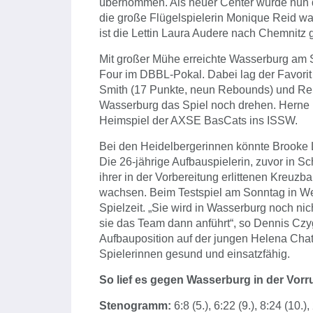
übernommen. Als neuer Center wurde nun d
die große Flügelspielerin Monique Reid war
ist die Lettin Laura Audere nach Chemnitz 
Mit großer Mühe erreichte Wasserburg am 
Four im DBBL-Pokal. Dabei lag der Favori
Smith (17 Punkte, neun Rebounds) und Rei
Wasserburg das Spiel noch drehen. Herne
Heimspiel der AXSE BasCats ins ISSW.
Bei den Heidelbergerinnen könnte Brooke 
Die 26-jährige Aufbauspielerin, zuvor in S
ihrer in der Vorbereitung erlittenen Kreuzb
wachsen. Beim Testspiel am Sonntag in Wei
Spielzeit. „Sie wird in Wasserburg noch nic
sie das Team dann anführt“, so Dennis Czygan
Aufbauposition auf der jungen Helena Cha
Spielerinnen gesund und einsatzfähig.
So lief es gegen Wasserburg in der Vorr
Stenogramm:
6:8 (5.), 6:22 (9.), 8:24 (10.