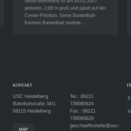
Nevio Bennefeld ist am 30.01.2007
geboren, 2,08 m groß und spielt auf der
Center-Position. Seine Basketball-
Karriere Basketball startete…
KONTAKT
F
USC Heidelberg
Tel.: 06221
Bahnhofstraße 34/1
739080624
69115 Heidelberg
Fax.: 06221
739080629
geschaeftsstelle@usc-
MAP