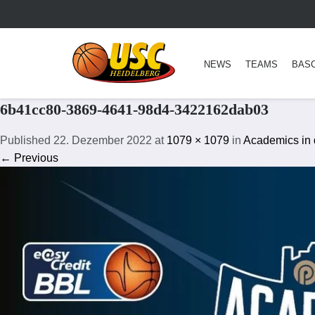
NEWS
TEAMS
BAS
6b41cc80-3869-4641-98d4-3422162dab03
Published
22. Dezember 2022
at
1079 × 1079
in
Academics in 
← Previous