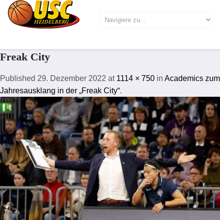
Freak City
Published
29. Dezember 2022
at
1114 × 750
in
Academics zum
Jahresausklang in der „Freak City“
.