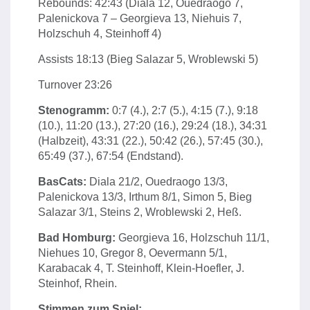
Rebounds: 42:43 (Diala 12, Ouedraogo 7,
Palenickova 7 – Georgieva 13, Niehuis 7,
Holzschuh 4, Steinhoff 4)
Assists 18:13 (Bieg Salazar 5, Wroblewski 5)
Turnover 23:26
Stenogramm:
0:7 (4.), 2:7 (5.), 4:15 (7.), 9:18
(10.), 11:20 (13.), 27:20 (16.), 29:24 (18.), 34:31
(Halbzeit), 43:31 (22.), 50:42 (26.), 57:45 (30.),
65:49 (37.), 67:54 (Endstand).
BasCats:
Diala 21/2, Ouedraogo 13/3,
Palenickova 13/3, Irthum 8/1, Simon 5, Bieg
Salazar 3/1, Steins 2, Wroblewski 2, Heß.
Bad Homburg:
Georgieva 16, Holzschuh 11/1,
Niehues 10, Gregor 8, Oevermann 5/1,
Karabacak 4, T. Steinhoff, Klein-Hoefler, J.
Steinhof, Rhein.
Stimmen zum Spiel: