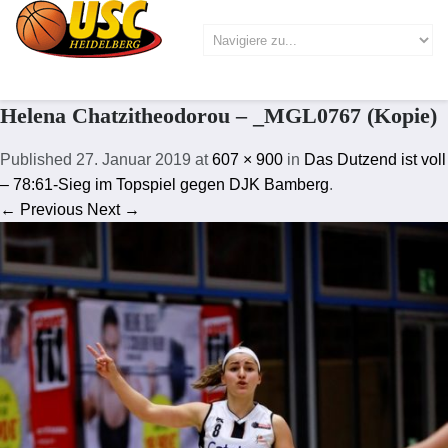
Helena Chatzitheodorou – _MGL0767 (Kopie)
Published
27. Januar 2019
at
607 × 900
in
Das Dutzend ist voll
– 78:61-Sieg im Topspiel gegen DJK Bamberg
.
← Previous
Next →