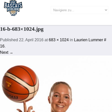
16-b-683×1024.jpg
Published
22. April 2016
at
683 × 1024
in
Laurien Lummer #
16
.
Next →