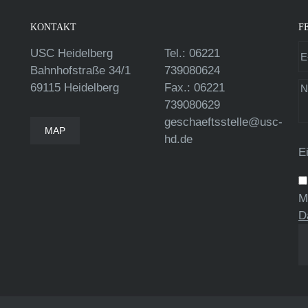
KONTAKT
F
USC Heidelberg
Tel.: 06221
Bahnhofstraße 34/1
739080624
69115 Heidelberg
Fax.: 06221
739080629
geschaeftsstelle@usc-
MAP
hd.de
E
M
D