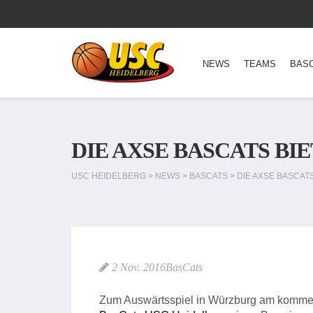
NEWS
TEAMS
BAS
DIE AXSE BASCATS BI
USC HEIDELBERG
>
NEWS
>
BASCATS
>
DIE AXSE BASCAT
2 Nov. 2016
BasCats
Zum Auswärtsspiel in Würzburg am komme