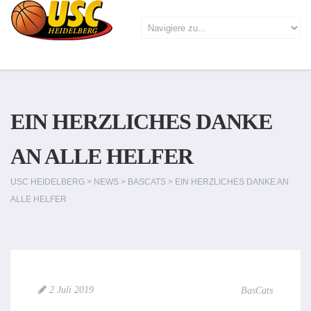
EIN HERZLICHES DANKE
AN ALLE HELFER
USC HEIDELBERG
>
NEWS
>
BASCATS
>
EIN HERZLICHES DANKE AN
ALLE HELFER
2 Juli 2019
BasCats