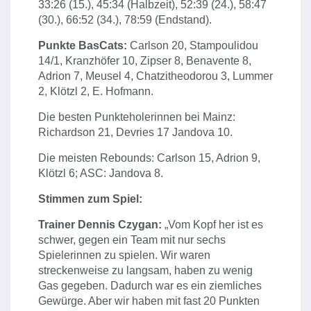
33:26 (15.), 45:34 (Halbzeit), 52:39 (24.), 58:47
(30.), 66:52 (34.), 78:59 (Endstand).
Punkte BasCats:
Carlson 20, Stampoulidou
14/1, Kranzhöfer 10, Zipser 8, Benavente 8,
Adrion 7, Meusel 4, Chatzitheodorou 3, Lummer
2, Klötzl 2, E. Hofmann.
Die besten Punkteholerinnen bei Mainz:
Richardson 21, Devries 17 Jandova 10.
Die meisten Rebounds: Carlson 15, Adrion 9,
Klötzl 6; ASC: Jandova 8.
Stimmen zum Spiel:
Trainer Dennis Czygan:
„Vom Kopf her ist es
schwer, gegen ein Team mit nur sechs
Spielerinnen zu spielen. Wir waren
streckenweise zu langsam, haben zu wenig
Gas gegeben. Dadurch war es ein ziemliches
Gewürge. Aber wir haben mit fast 20 Punkten