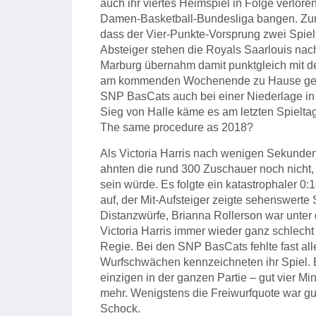
auch ihr viertes Heimspiel in Folge verlor
Damen-Basketball-Bundesliga bangen. Zum 
dass der Vier-Punkte-Vorsprung zwei Spielt
Absteiger stehen die Royals Saarlouis nac
Marburg übernahm damit punktgleich mit d
am kommenden Wochenende zu Hause gegen 
SNP BasCats auch bei einer Niederlage in 
Sieg von Halle käme es am letzten Spielta
The same procedure as 2018?
Als Victoria Harris nach wenigen Sekunde
ahnten die rund 300 Zuschauer noch nicht
sein würde. Es folgte ein katastrophaler 0
auf, der Mit-Aufsteiger zeigte sehenswerte
Distanzwürfe, Brianna Rollerson war unter 
Victoria Harris immer wieder ganz schlech
Regie. Bei den SNP BasCats fehlte fast al
Wurfschwächen kennzeichneten ihr Spiel. E
einzigen in der ganzen Partie – gut vier Mi
mehr. Wenigstens die Freiwurfquote war gut
Schock.