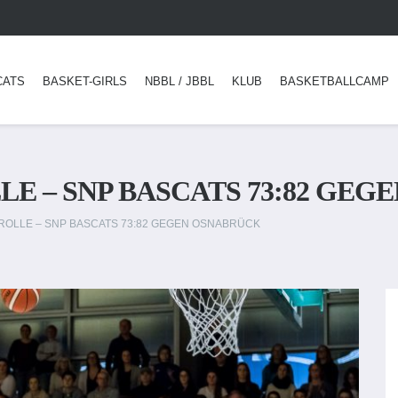
CATS
BASKET-GIRLS
NBBL / JBBL
KLUB
BASKETBALLCAMP
E – SNP BASCATS 73:82 GE
ROLLE – SNP BASCATS 73:82 GEGEN OSNABRÜCK