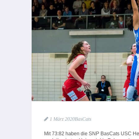
1 März 2020
BasCats
Mit 73:82 haben die SNP BasCats USC Hei