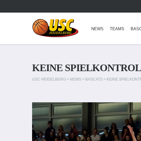
NEWS
TEAMS
BAS
KEINE SPIELKONTROLL
USC HEIDELBERG
>
NEWS
>
BASCATS
>
KEINE SPIELKONT