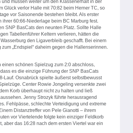
en und müssen weiter um den Klassenerhalt in der
Glück verlor Halle mit 70:82 beim Herner TC, so
age vor Saisonende bestehen bleibt. Als erster
h ihrer 60:66-Niederlage beim BC Marburg fest.
en SNP BasCats den neunten Platz. Sollte Halle
Tabellenführer Keltern verlieren, hätten die
Wasserburg den Ligaverbleib geschafft. Bei einem
g zum „Endspiel“ daheim gegen die Hallenserinnen.
n einen schönen Spielzug zum 2:0 abschloss,
, dass es die einzige Führung der SNP BasCats
:18-Lauf. Osnabrück spielte äußerst selbstbewusst
 Spielzüge. Center Rowie Jongeling versenkte zwei
dem Korb überhaupt nicht zu halten und ließ
t aussehen. Jenny Strozyk führte herausragend
les. Fehlpässe, schlechte Verteidigung und extreme
inem Distanztreffer von Pele Gianotti – ihrem
nuten vor Viertelende folgte kein einziger Feldkorb
, aber das 16:28 nach dem ersten Viertel war ein