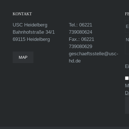
KONTAKT
F
USC Heidelberg
Tel.: 06221
Bahnhofstraße 34/1
739080624
69115 Heidelberg
Fax.: 06221
739080629
geschaeftsstelle@usc-
MAP
hd.de
E
M
D