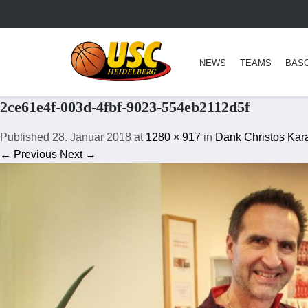
NEWS
TEAMS
BAS
2ce61e4f-003d-4fbf-9023-554eb2112d5f
Published
28. Januar 2018
at
1280 × 917
in
Dank Christos Kara
← Previous
Next →