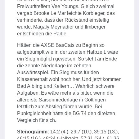
Freiwurftreffern Vee Youngs. Gleich zweimal
vergab Brooke Le Mar leichte Korbleger, das
verhinderte, dass der Rückstand einstellig
wurde. Magaly Meynadier und Ilmberger
entschieden die Partie.
Hätten die AXSE BasCats zu Beginn so
aufgetrumpft wie in der zweiten Halbzeit, wäre
ein Sieg möglich gewesen. So steht am Ende
die zehnte Niederlage im zehnten
Auswärtsspiel. Ein Sieg muss für den
Klassenerhalt wohl noch her. Und jetzt kommen
Bad Aibling und Keltern… Wahrlich schwere
Aufgaben. Es wäre mehr als bitter, wenn die
allererste Saisonniederlage in Göttingen
letztlich zum Abstieg führen würde. Bei
Punktgleichheit hätte die BG 74 den direkten
Vergleich für sich.
Stenogramm:
14:2 (4.), 29:7 (10.), 39:15 (13.),
46:15 (16.), 48:24 (Halbzeit), 57:31 (24.), 61:36