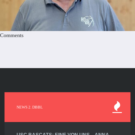
Comments
NEWS 2. DBBL
USC BASCATS: EINE VON UNS – ANNA-