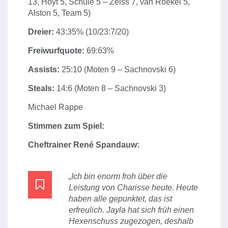
13, Hoyt 5, Schüle 5 – Zeiss 7, van Roekel 5,
Alston 5, Team 5)
Dreier:
43:35% (10/23:7/20)
Freiwurfquote:
69:63%
Assists:
25:10 (Moten 9 – Sachnovski 6)
Steals:
14:6 (Moten 8 – Sachnovski 3)
Michael Rappe
Stimmen zum Spiel:
Cheftrainer René Spandauw:
„Ich bin enorm froh über die
Leistung von Charisse heute. Heute
haben alle gepunktet, das ist
erfreulich. Jayla hat sich früh einen
Hexenschuss zugezogen, deshalb