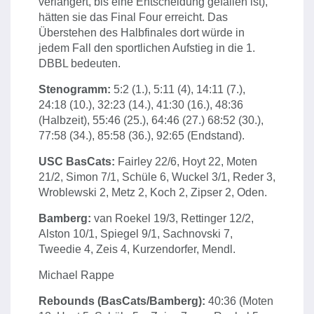
verlängert, bis eine Entscheidung gefallen ist),
hätten sie das Final Four erreicht. Das
Überstehen des Halbfinales dort würde in
jedem Fall den sportlichen Aufstieg in die 1.
DBBL bedeuten.
Stenogramm:
5:2 (1.), 5:11 (4), 14:11 (7.),
24:18 (10.), 32:23 (14.), 41:30 (16.), 48:36
(Halbzeit), 55:46 (25.), 64:46 (27.) 68:52 (30.),
77:58 (34.), 85:58 (36.), 92:65 (Endstand).
USC BasCats:
Fairley 22/6, Hoyt 22, Moten
21/2, Simon 7/1, Schüle 6, Wuckel 3/1, Reder 3,
Wroblewski 2, Metz 2, Koch 2, Zipser 2, Oden.
Bamberg:
van Roekel 19/3, Rettinger 12/2,
Alston 10/1, Spiegel 9/1, Sachnovski 7,
Tweedie 4, Zeis 4, Kurzendorfer, Mendl.
Michael Rappe
Rebounds (BasCats/Bamberg):
40:36 (Moten