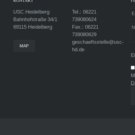
KONTAKT
F
USC Heidelberg
Tel.: 06221
Bahnhofstraße 34/1
739080624
69115 Heidelberg
Fax.: 06221
739080629
geschaeftsstelle@usc-
MAP
hd.de
E
M
D