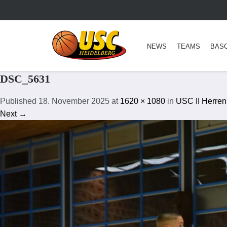
NEWS
TEAMS
BAS
DSC_5631
Published
18. November 2025
at
1620 × 1080
in
USC II Herren
Next →