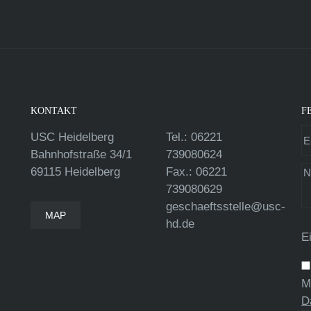
KONTAKT
F
USC Heidelberg
Tel.: 06221
Bahnhofstraße 34/1
739080624
69115 Heidelberg
Fax.: 06221
739080629
geschaeftsstelle@usc-
MAP
hd.de
E
M
D