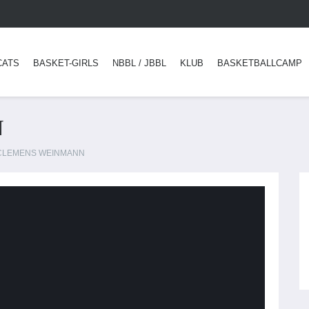
CATS
BASKET-GIRLS
NBBL / JBBL
KLUB
BASKETBALLCAMP
N
CLEMENS WEINMANN