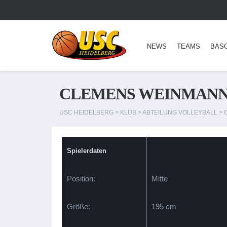
NEWS
TEAMS
BAS
CLEMENS WEINMAN
USC HEIDELBERG
>
KLUB
>
ABTEILUNG VOLLEYBALL
>
Spielerdaten
Position:
Mitte
Größe:
195 cm