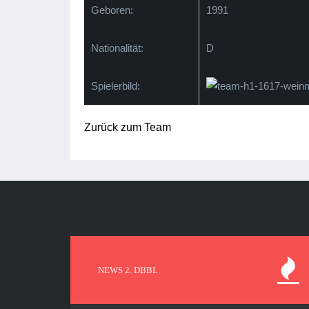
Geboren:
1991
Nationalität:
D
Spielerbild:
Zurück zum Team
NEWS 2. DBBL