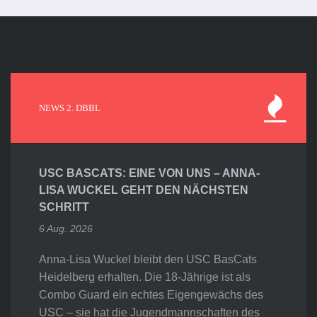
NEWS 2. DBBL
USC BASCATS: EINE VON UNS – ANNA-
LISA WUCKEL GEHT DEN NÄCHSTEN
SCHRITT
6 Aug. 2026
Anna-Lisa Wuckel bleibt den USC BasCats
Heidelberg erhalten. Die 18-Jährige ist als
Combo Guard ein echtes Eigengewächs des
USC – sie hat die Jugendmannschaften des