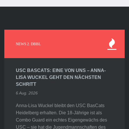
NEWS 2. DBBL
USC BASCATS: EINE VON UNS – ANNA-
LISA WUCKEL GEHT DEN NÄCHSTEN
SCHRITT
6 Aug. 2026
Anna-Lisa Wuckel bleibt den USC BasCats
Heidelberg erhalten. Die 18-Jährige ist als
Combo Guard ein echtes Eigengewächs des
USC – sie hat die Jugendmannschaften des