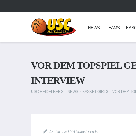
NEWS
TEAMS
BAS
VOR DEM TOPSPIEL G
INTERVIEW
USC HEIDELBERG
>
NEWS
>
BASKET-GIRLS
>
VOR DEM TOP
27 Jan. 2016
Basket-Girls