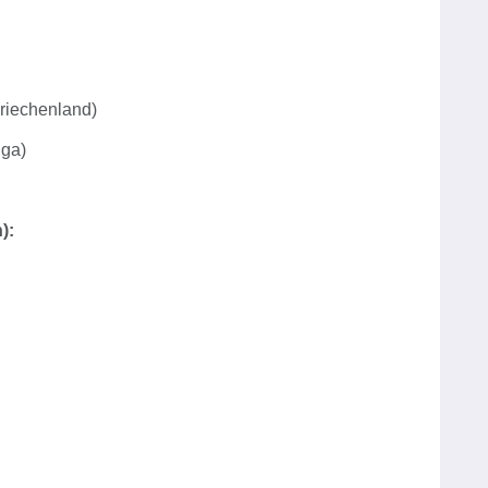
riechenland)
iga)
):