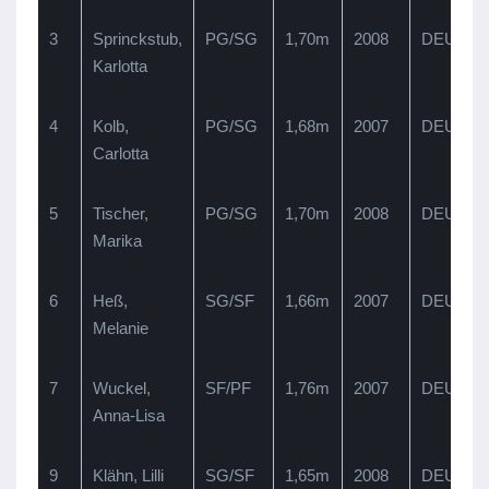
3
Sprinckstub,
PG/SG
1,70m
2008
DEU
Karlotta
4
Kolb,
PG/SG
1,68m
2007
DEU
Carlotta
5
Tischer,
PG/SG
1,70m
2008
DEU
V
Marika
6
Heß,
SG/SF
1,66m
2007
DEU
Melanie
7
Wuckel,
SF/PF
1,76m
2007
DEU
Anna-Lisa
L
9
Klähn, Lilli
SG/SF
1,65m
2008
DEU