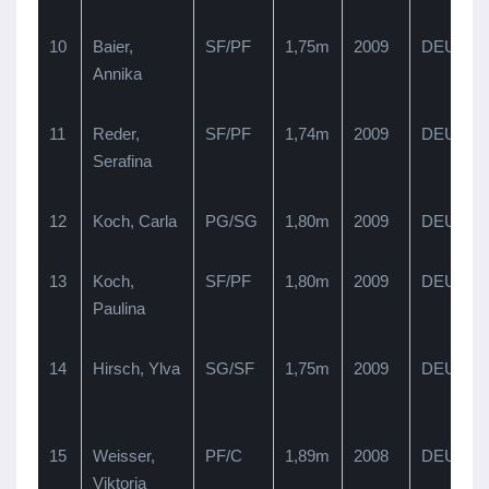
10
Baier,
SF/PF
1,75m
2009
DEU
Annika
11
Reder,
SF/PF
1,74m
2009
DEU
Serafina
12
Koch, Carla
PG/SG
1,80m
2009
DEU
13
Koch,
SF/PF
1,80m
2009
DEU
Paulina
B
14
Hirsch, Ylva
SG/SF
1,75m
2009
DEU
B
15
Weisser,
PF/C
1,89m
2008
DEU
Viktoria