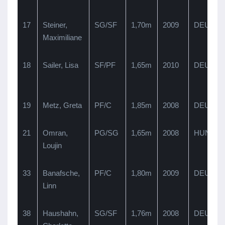
17
Steiner,
SG/SF
1,70m
2009
DEU
Maximiliane
K
18
Sailer, Lisa
SF/PF
1,65m
2010
DEU
L
19
Metz, Greta
PF/C
1,85m
2008
DEU
21
Omran,
PG/SG
1,65m
2008
HUN
Loujin
33
Banafsche,
PF/C
1,80m
2009
DEU
Linn
38
Haushahn,
SG/SF
1,76m
2008
DEU