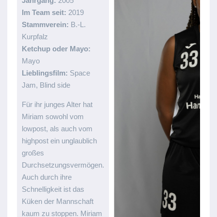
Jahrgang:
2005
Im Team seit:
2019
Stammverein:
B.-L.
Kurpfalz
Ketchup oder Mayo:
Mayo
Lieblingsfilm:
Space
Jam, Blind side
Für ihr junges Alter hat
Miriam sowohl vom
lowpost, als auch vom
highpost ein unglaublich
großes
Durchsetzungsvermögen.
Auch durch ihre
Schnelligkeit ist das
Küken der Mannschaft
kaum zu stoppen. Miriam