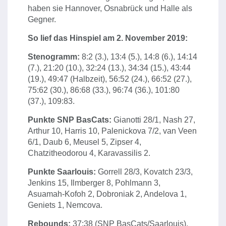
haben sie Hannover, Osnabrück und Halle als
Gegner.
So lief das Hinspiel am 2. November 2019:
Stenogramm:
8:2 (3.), 13:4 (5.), 14:8 (6.), 14:14
(7.), 21:20 (10.), 32:24 (13.), 34:34 (15.), 43:44
(19.), 49:47 (Halbzeit), 56:52 (24.), 66:52 (27.),
75:62 (30.), 86:68 (33.), 96:74 (36.), 101:80
(37.), 109:83.
Punkte SNP BasCats:
Gianotti 28/1, Nash 27,
Arthur 10, Harris 10, Palenickova 7/2, van Veen
6/1, Daub 6, Meusel 5, Zipser 4,
Chatzitheodorou 4, Karavassilis 2.
Punkte Saarlouis:
Gorrell 28/3, Kovatch 23/3,
Jenkins 15, Ilmberger 8, Pohlmann 3,
Asuamah-Kofoh 2, Dobroniak 2, Andelova 1,
Geniets 1, Nemcova.
Rebounds:
37:38 (SNP BasCats/Saarlouis).