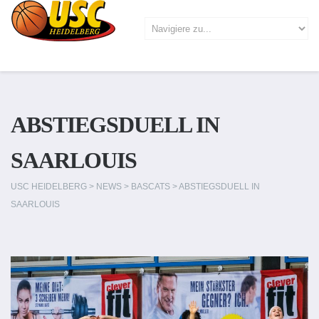
ABSTIEGSDUELL IN
SAARLOUIS
USC HEIDELBERG
>
NEWS
>
BASCATS
>
ABSTIEGSDUELL IN
SAARLOUIS