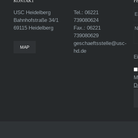
KONTAKT
F
USC Heidelberg
Tel.: 06221
Bahnhofstraße 34/1
739080624
69115 Heidelberg
Fax.: 06221
739080629
geschaeftsstelle@usc-
MAP
hd.de
E
M
D