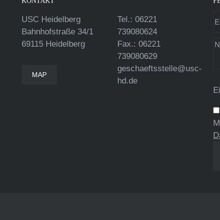
KONTAKT
F
USC Heidelberg
Tel.: 06221
Bahnhofstraße 34/1
739080624
69115 Heidelberg
Fax.: 06221
739080629
geschaeftsstelle@usc-
MAP
hd.de
E
M
D