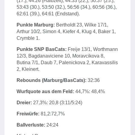
(17.), 44:26 (Halbzeit), 44:33 (22.), 50:37 (25.),
53:43 (30.), 53:50 (32.), 56:56 (34.), 60:56 (36.),
62:61 (39.), 64:61 (Endstand).
Punkte Marburg:
Bertholdt 23, Wilke 17/1,
Arthur 10/2, Simon 4, Kiefer 4, Klug 4, Baker 1,
Crymble 1.
Punkte SNP BasCats:
Freije 13/1, Worthmann
12/3, Bagdanaviciene 10, Moravcikova 8,
Butina 7/1, Daub 7, Palenickova 2, Karavassilis
2, Kleinert.
Rebounds (Marburg/BasCats):
32:36
Wurfquote aus dem Feld:
44,7%: 48,4%
Dreier:
27,3%: 20,8 (3:11/5:24)
Freiwürfe:
81,2:72,7%
Ballverluste:
24:24