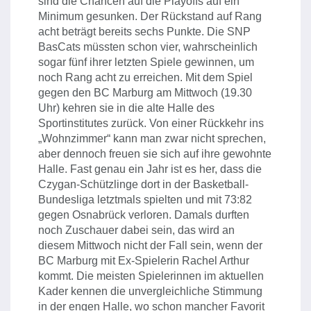
sind die Chancen auf die Playoffs auf ein
Minimum gesunken. Der Rückstand auf Rang
acht beträgt bereits sechs Punkte. Die SNP
BasCats müssten schon vier, wahrscheinlich
sogar fünf ihrer letzten Spiele gewinnen, um
noch Rang acht zu erreichen. Mit dem Spiel
gegen den BC Marburg am Mittwoch (19.30
Uhr) kehren sie in die alte Halle des
Sportinstitutes zurück. Von einer Rückkehr ins
„Wohnzimmer“ kann man zwar nicht sprechen,
aber dennoch freuen sie sich auf ihre gewohnte
Halle. Fast genau ein Jahr ist es her, dass die
Czygan-Schützlinge dort in der Basketball-
Bundesliga letztmals spielten und mit 73:82
gegen Osnabrück verloren. Damals durften
noch Zuschauer dabei sein, das wird an
diesem Mittwoch nicht der Fall sein, wenn der
BC Marburg mit Ex-Spielerin Rachel Arthur
kommt. Die meisten Spielerinnen im aktuellen
Kader kennen die unvergleichliche Stimmung
in der engen Halle, wo schon mancher Favorit