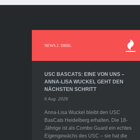
NEWS 2. DBBL
USC BASCATS: EINE VON UNS –
ANNA-LISA WUCKEL GEHT DEN
NÄCHSTEN SCHRITT
6 Aug. 2026
Anna-Lisa Wuckel bleibt den USC
BasCats Heidelberg erhalten. Die 18-
Jährige ist als Combo Guard ein echtes
Eigengewächs des USC – sie hat die