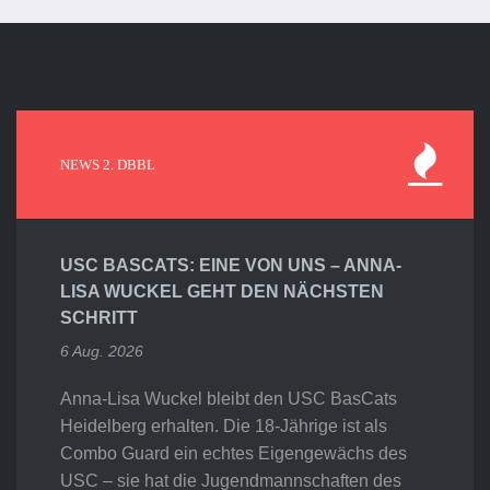
NEWS 2. DBBL
USC BASCATS: EINE VON UNS – ANNA-
LISA WUCKEL GEHT DEN NÄCHSTEN
SCHRITT
6 Aug. 2026
Anna-Lisa Wuckel bleibt den USC BasCats
Heidelberg erhalten. Die 18-Jährige ist als
Combo Guard ein echtes Eigengewächs des
USC – sie hat die Jugendmannschaften des