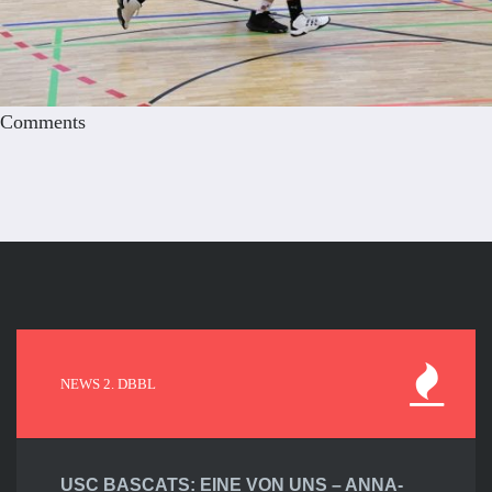
Comments
NEWS 2. DBBL
USC BASCATS: EINE VON UNS – ANNA-