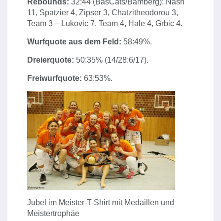
Rebounds:
32:44 (BasCats/Bamberg): Nash
11, Spatzier 4, Zipser 3, Chatzitheodorou 3,
Team 3 – Lukovic 7, Team 4, Hale 4, Grbic 4.
Wurfquote aus dem Feld:
58:49%.
Dreierquote:
50:35% (14/28:6/17).
Freiwurfquote:
63:53%.
Jubel im Meister-T-Shirt mit Medaillen und
Meistertrophäe