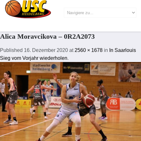
Alica Moravcikova – 0R2A2073
Published
16. Dezember 2020
at
2560 × 1678
in
In Saarlouis
Sieg vom Vorjahr wiederholen
.