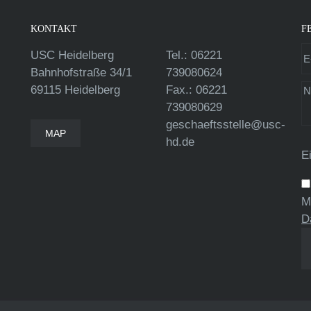
KONTAKT
F
USC Heidelberg
Tel.: 06221
Bahnhofstraße 34/1
739080624
69115 Heidelberg
Fax.: 06221
739080629
geschaeftsstelle@usc-
MAP
hd.de
E
M
D