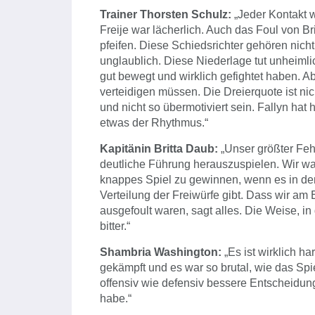
Trainer Thorsten Schulz:
„Jeder Kontakt w
Freije war lächerlich. Auch das Foul von B
pfeifen. Diese Schiedsrichter gehören nicht 
unglaublich. Diese Niederlage tut unheimlic
gut bewegt und wirklich gefightet haben. Ab
verteidigen müssen. Die Dreierquote ist nic
und nicht so übermotiviert sein. Fallyn hat
etwas der Rhythmus.“
Kapitänin Britta Daub:
„Unser größter Fehl
deutliche Führung herauszuspielen. Wir wa
knappes Spiel zu gewinnen, wenn es in den
Verteilung der Freiwürfe gibt. Dass wir am 
ausgefoult waren, sagt alles. Die Weise, i
bitter.“
Shambria Washington:
„Es ist wirklich ha
gekämpft und es war so brutal, wie das Spie
offensiv wie defensiv bessere Entscheidung
habe.“