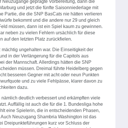
er Neuzugänge geprägte Vorbereitung, dann die
rburg und jetzt die fünfte Saisonniederlage mit
e Partie, die die SNP BasCats nie hätten verlieren
iwürfe bekommt und die andere nur 29 und gleich
 Feld müssen, dann ist ein Spiel kaum zu gewinnen.
ar neben zu vielen Fehlern ursächlich für diese
 auf den letzten Platz zurückfielen.
mächtig ungehalten war. Die Einseitigkeit der
l und in der Verlängerung für die Capitols aus
 bei der Mannschaft. Allerdings hätten die SNP
ntscheiden müssen. Dreimal führte Heidelberg gegen
icht besseren Gegner mit acht oder neun Punkten
wurfquote und zu viele Fehlpässe, klarer davon zu
chkeiten dazu.
nämlich deutlich verbessert und erkämpften viele
t. Auffällig ist auch die für die 1. Bundesliga hohe
ehlt eine Spielerin, die in entscheidenden Phasen,
t. Auch Neuzugang Shambria Washington ist das
ei Dreipunkteführungen kurz vor Schluss der