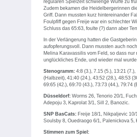
regulären Spielzeit schwierige Würfe zu früh
Zudem bekamen die Heidelbergerinnen die 
Griff. Dann mussten kurz hintereinander Fa
Foulpfiff gegen Freije war ein schlechter Wi
Schluss das 65:63, foulte (?) dann aber Te
In der Verlängerung hatten die Gastgeberi
aufopferungsvoll. Dann mussten auch noch
Melina Karavassilis vom Feld, so dass nur 
unglückliches Ende, und wieder mal wurden
Stenogramm:
4:8 (3.), 7.15 (5.), 13:21 (7.)
(Halbzeit), 41:40 (24.), 43:52 (28.), 48:53 (30
69:65 (42.), 69:70 (43.), 73:73 (44.), 79:74 
Düsseldorf:
Worms 26, Tenorio 20/1, Fuchs-
Adepoju 3, Kaprolat 3/1, Sill 2, Banozic.
SNP BasCats:
Freije 18/1, Nikpaljevic 10/
Soulsby 8, Ouedraogo 6/1, Palenickova 5, K
Stimmen zum Spiel: