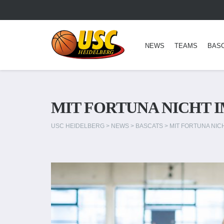
NEWS
TEAMS
BAS
MIT FORTUNA NICHT 
USC HEIDELBERG
>
NEWS
>
BASCATS
>
MIT FORTUNA NIC