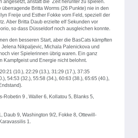
 angesetzt, anstatt die Zeit herunter zu spielen.
überragende Britta Worms (26 Punkte) nie in den
llyn Freije und Esther Fokke vom Feld, speziell der
tz. Aber Britta Daub erzielte elf Sekunden vor
norio, so dass Düsseldorf noch ausgleichen konnte.
nnen den besseren Start, aber die BasCats kämpften
 Jelena Nikpaljevic, Michala Palenickova und
noch vier Spielerinnen übrig waren. Ein ganz
 Kampfgeist und Energie nicht belohnt.
, 20:21 (10.), 22:29 (13.), 31:29 (17.), 37:35
.), 54:53 (32.), 55:58 (34.), 60:63 (38.), 65:65 (40.),
(Endstand).
Robetin 9 , Waller 6, Kollatou 5, Blanks 5,
1, Daub 9, Washington 9/2, Fokke 8, Ottewill-
aravassilis 1.