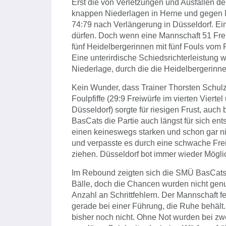
Erst die von Verletzungen und Ausfällen d
knappen Niederlagen in Herne und gegen Ma
74:79 nach Verlängerung in Düsseldorf. Ein
dürfen. Doch wenn eine Mannschaft 51 Fre
fünf Heidelbergerinnen mit fünf Fouls vom
Eine unterirdische Schiedsrichterleistung w
Niederlage, durch die die Heidelbergerinnen
Kein Wunder, dass Trainer Thorsten Schulz 
Foulpfiffe (29:9 Freiwürfe im vierten Vierte
Düsseldorf) sorgte für riesigen Frust, auch
BasCats die Partie auch längst für sich e
einen keineswegs starken und schon gar n
und verpasste es durch eine schwache Frei
ziehen. Düsseldorf bot immer wieder Mögli
Im Rebound zeigten sich die SMÜ BasCats 
Bälle, doch die Chancen wurden nicht genutz
Anzahl an Schrittfehlern. Der Mannschaft f
gerade bei einer Führung, die Ruhe behäl
bisher noch nicht. Ohne Not wurden bei zw