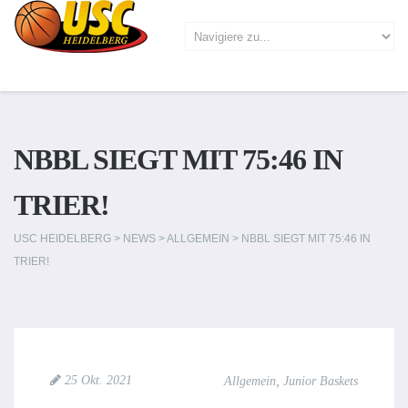
NBBL SIEGT MIT 75:46 IN
TRIER!
USC HEIDELBERG
>
NEWS
>
ALLGEMEIN
>
NBBL SIEGT MIT 75:46 IN
TRIER!
,
25 Okt. 2021
Allgemein
Junior Baskets