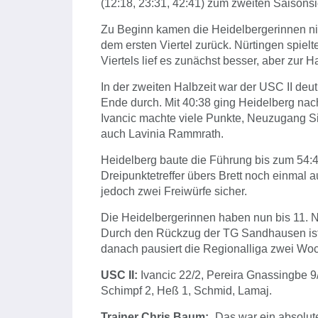
(12:18, 23:31, 42:41) zum zweiten Saisonsi
Zu Beginn kamen die Heidelbergerinnen nich
dem ersten Viertel zurück. Nürtingen spie
Viertels lief es zunächst besser, aber zur 
In der zweiten Halbzeit war der USC II deut
Ende durch. Mit 40:38 ging Heidelberg nach
Ivancic machte viele Punkte, Neuzugang Siu
auch Lavinia Rammrath.
Heidelberg baute die Führung bis zum 54:4
Dreipunktetreffer übers Brett noch einmal 
jedoch zwei Freiwürfe sicher.
Die Heidelbergerinnen haben nun bis 11.
Durch den Rückzug der TG Sandhausen is
danach pausiert die Regionalliga zwei Wo
USC II:
Ivancic 22/2, Pereira Gnassingbe 9
Schimpf 2, Heß 1, Schmid, Lamaj.
Trainer Chris Baum:
„Das war ein absolut