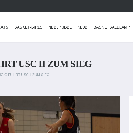
CATS
BASKET-GIRLS
NBBL / JBBL
KLUB
BASKETBALLCAMP
RT USC II ZUM SIEG
NCIC FÜHRT USC II ZUM SIEG