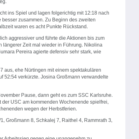
eg.
t ins Spiel und lagen folgerichtig mit 12:18 nach
lte besser zusammen. Zu Beginn des zweiten
Halbzeit waren es acht Punkte Rückstand.
lich aggressiver und führte die Aktionen bis zum
 längerer Zeit mal wieder in Führung. Nikolina
mara Pereira agierte defensiv sehr stark, wie
7 aus, ehe Nürtingen mit einem spektakulären
auf 52:54 verkürzte. Josina Großmann verwandelte
 November Pause, dann geht es zum SSC Karlsruhe.
t der USC am kommenden Wochenende spielfrei,
chenenden wegen der Herbstferien.
/1, Großmann 8, Schkalej 7, Raithel 4, Rammrath 3,
er Arbeitssieg gegen eine unangenehm zu