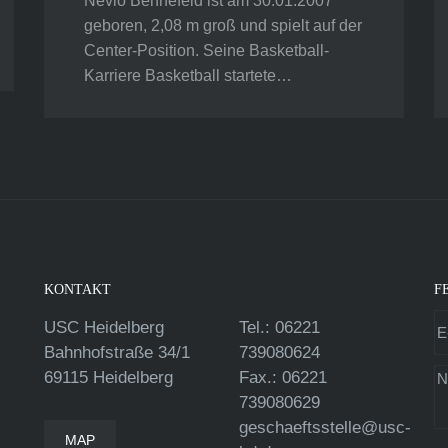
Nevio Bennefeld ist am 30.01.2007
geboren, 2,08 m groß und spielt auf der
Center-Position. Seine Basketball-
Karriere Basketball startete…
KONTAKT
F
USC Heidelberg
Tel.: 06221
Bahnhofstraße 34/1
739080624
69115 Heidelberg
Fax.: 06221
739080629
geschaeftsstelle@usc-
MAP