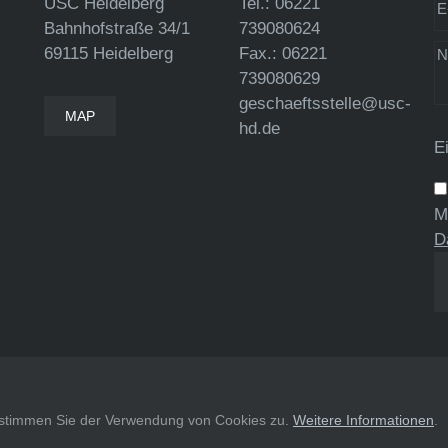
USC Heidelberg
Tel.: 06221
Bahnhofstraße 34/1
739080624
69115 Heidelberg
Fax.: 06221
739080629
geschaeftsstelle@usc-
MAP
hd.de
E
M
D
, stimmen Sie der Verwendung von Cookies zu.
Weitere Informationen
.