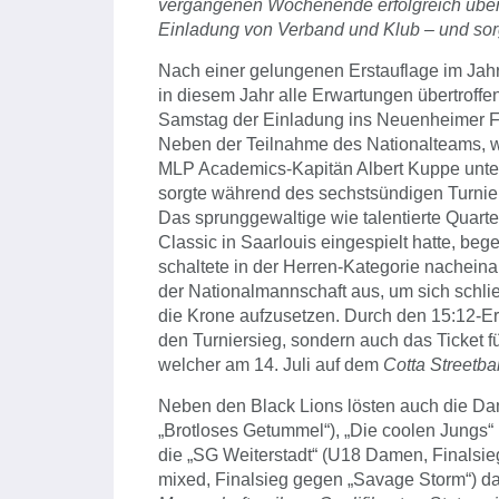
vergangenen Wochenende erfolgreich über
Einladung von Verband und Klub – und sor
Nach einer gelungenen Erstauflage im Jah
in diesem Jahr alle Erwartungen übertroff
Samstag der Einladung ins Neuenheimer Fel
Neben der Teilnahme des Nationalteams, 
MLP Academics-Kapitän Albert Kuppe unterst
sorgte während des sechstsündigen Turnier
Das sprunggewaltige wie talentierte Quarte
Classic in Saarlouis eingespielt hatte, beg
schaltete in der Herren-Kategorie nachei
der Nationalmannschaft aus, um sich schli
die Krone aufzusetzen. Durch den 15:12-Erf
den Turniersieg, sondern auch das Ticket 
welcher am 14. Juli auf dem
Cotta Streetba
Neben den Black Lions lösten auch die D
„Brotloses Getummel“), „Die coolen Jungs“
die „SG Weiterstadt“ (U18 Damen, Finalsi
mixed, Finalsieg gegen „Savage Storm“) da