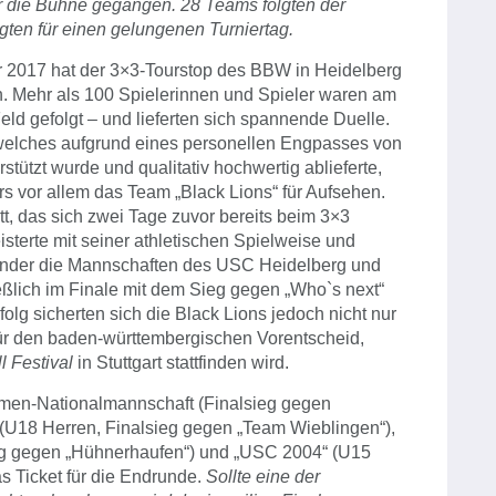
 die Bühne gegangen. 28 Teams folgten der
gten für einen gelungenen Turniertag.
r 2017 hat der 3×3-Tourstop des BBW in Heidelberg
en. Mehr als 100 Spielerinnen und Spieler waren am
d gefolgt – und lieferten sich spannende Duelle.
welches aufgrund eines personellen Engpasses von
ützt wurde und qualitativ hochwertig ablieferte,
s vor allem das Team „Black Lions“ für Aufsehen.
tt, das sich zwei Tage zuvor bereits beim 3×3
eisterte mit seiner athletischen Spielweise und
nander die Mannschaften des USC Heidelberg und
eßlich im Finale mit dem Sieg gegen „Who`s next“
olg sicherten sich die Black Lions jedoch nicht nur
für den baden-württembergischen Vorentscheid,
ll Festival
in Stuttgart stattfinden wird.
amen-Nationalmannschaft (Finalsieg gegen
 (U18 Herren, Finalsieg gegen „Team Wieblingen“),
eg gegen „Hühnerhaufen“) und „USC 2004“ (U15
s Ticket für die Endrunde.
Sollte eine der