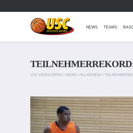
NEWS
TEAMS
BAS
TEILNEHMERREKORD: 
USC HEIDELBERG
>
NEWS
>
ALLGEMEIN
>
TEILNEHMERREK