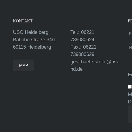
KONTAKT
F
USC Heidelberg
Tel.: 06221
Bahnhofstraße 34/1
739080624
69115 Heidelberg
Fax.: 06221
739080629
geschaeftsstelle@usc-
MAP
hd.de
E
M
D