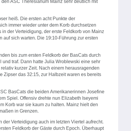
nd den ASC Theresianum Mainz sehr deutlich mit
pser heiß. Die ersten acht Punkte der
 sich immer wieder unter dem Korb durchsetzen
in der Verteidigung, der erste Feldkorb von Mainz
 auf sich warten. Die 19:10-Führung zur ersten
kunden bis zum ersten Feldkorb der BasCats durch
ll und traf. Dann hatte Julia Wroblewski eine sehr
 relativ kurzer Zeit. Nach einem herausragenden
Zipser das 32:15, zur Halbzeit waren es bereits
USC BasCats die beiden Amerikanerinnen Josefine
 Spiel. Offensiv drehte nun Elizabeth Iseyemi
m Korb war sie kaum zu halten. Mainz hielt den
ermaßen in Grenzen.
n der Verteidigung auch im letzten Viertel aufrecht.
ersten Feldkorb der Gäste durch Epoch. Überhaupt