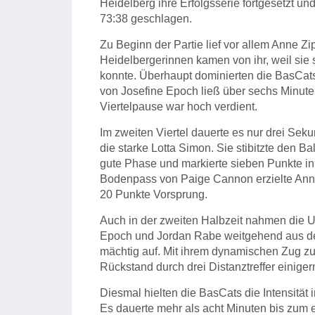
Heidelberg ihre Erfolgsserie fortgesetzt u
73:38 geschlagen.
Zu Beginn der Partie lief vor allem Anne Zi
Heidelbergerinnen kamen von ihr, weil sie
konnte. Überhaupt dominierten die BasCats 
von Josefine Epoch ließ über sechs Minuten
Viertelpause war hoch verdient.
Im zweiten Viertel dauerte es nur drei Se
die starke Lotta Simon. Sie stibitzte den Ba
gute Phase und markierte sieben Punkte in
Bodenpass von Paige Cannon erzielte Anne 
20 Punkte Vorsprung.
Auch in der zweiten Halbzeit nahmen die 
Epoch und Jordan Rabe weitgehend aus dem
mächtig auf. Mit ihrem dynamischen Zug zu
Rückstand durch drei Distanztreffer einig
Diesmal hielten die BasCats die Intensität i
Es dauerte mehr als acht Minuten bis zum 