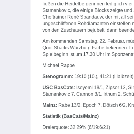
ließen die Heidelbergerinnen lediglich vier
Stamenkovic, die einige Blocks zeigte und 
Cheftrainer René Spandauw, der mit all se
ungeschliffenen Rohdiamanten einstellen 
von den Zuschauern bejubelt, dann beendet
Am kommenden Samstag, 22. Februar, müss
Qool Sharks Würzburg Farbe bekennen. In di
Spielbeginn ist um 17.30 Uhr im Sportzent
Michael Rappe
Stenogramm:
19:10 (10.), 41:21 (Halbzeit
USC BasCats:
Iseyemi 18/1, Zipser 12, S
Stamenkovic 7, Cannon 3/1, Irthum 2, Schüle
Mainz:
Rabe 13/2, Epoch 7, Dötsch 6/2, Krul
Statistik (BasCats/Mainz)
Dreierquote: 32:29% (6/19:6/21)