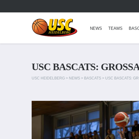
NEWS
TEAMS
BAS
USC BASCATS: GROSSA
USC HEIDELBERG
>
NEWS
>
BASCATS
>
USC BASCATS: GR