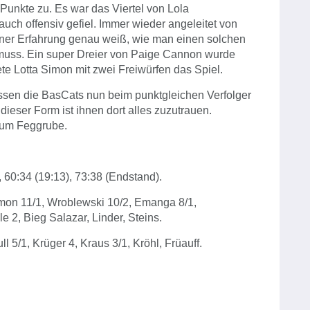
 Punkte zu. Es war das Viertel von Lola
auch offensiv gefiel. Immer wieder angeleitet von
iner Erfahrung genau weiß, wie man einen solchen
muss. Ein super Dreier von Paige Cannon wurde
e Lotta Simon mit zwei Freiwürfen das Spiel.
en die BasCats nun beim punktgleichen Verfolger
eser Form ist ihnen dort alles zuzutrauen.
rum Feggrube.
), 60:34 (19:13), 73:38 (Endstand).
imon 11/1, Wroblewski 10/2, Emanga 8/1,
 2, Bieg Salazar, Linder, Steins.
l 5/1, Krüger 4, Kraus 3/1, Kröhl, Früauff.