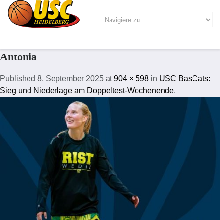
Antonia
Published
8. September 2025
at
904 × 598
in
USC BasCats:
Sieg und Niederlage am Doppeltest-Wochenende
.