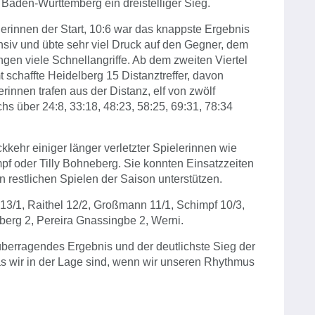
 Baden-Württemberg ein dreistelliger Sieg.
erinnen der Start, 10:6 war das knappste Ergebnis
siv und übte sehr viel Druck auf den Gegner, dem
angen viele Schnellangriffe. Ab dem zweiten Viertel
 schaffte Heidelberg 15 Distanztreffer, davon
rinnen trafen aus der Distanz, elf von zwölf
s über 24:8, 33:18, 48:23, 58:25, 69:31, 78:34
kehr einiger länger verletzter Spielerinnen wie
pf oder Tilly Bohneberg. Sie konnten Einsatzzeiten
estlichen Spielen der Saison unterstützen.
13/1, Raithel 12/2, Großmann 11/1, Schimpf 10/3,
erg 2, Pereira Gnassingbe 2, Werni.
 überragendes Ergebnis und der deutlichste Sieg der
as wir in der Lage sind, wenn wir unseren Rhythmus