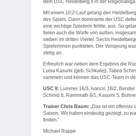
dem USC Heidelberg II in der Regionalliga
Mit einem 10:2-Lauf gelang den Heidelberg
des Spiels. Dann dominierte der USC defen
eine wichtige Spielerin fehlte, aus. So gel
fielen auch die Würfe von außen, insgesamt
sieben im dritten Viertel. Sechs Heidelberge
Spielerinnen punkteten. Der Vorsprung wuch
stetig an.
Erfreulich war neben dem Ergebnis die Rück
Luisa Kasumi (geb. Schkalej), Tabea Schim
sammeln und können das USC-Team in den r
USC II:
Lummer 16/3, Ivancic 16/2, Bender 
Schmid 8, Rammrath 6/1, Kasumi 5, Bohneb
Trainer Chris Baum:
„Das ist ein offensiv
Saison. Wir haben eindeutig gezeigt, zu w
finden.“
Michael Rappe