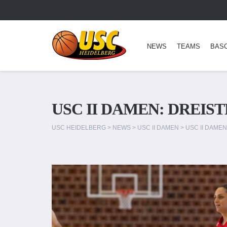
NEWS
TEAMS
BAS
USC II DAMEN: DREIS
USC HEIDELBERG
>
NEWS
>
USC II DAMEN
>
USC II DAME