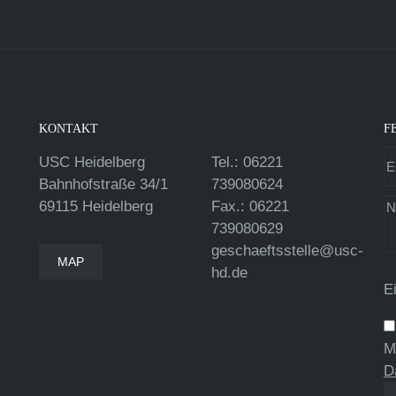
KONTAKT
F
USC Heidelberg
Tel.: 06221
Bahnhofstraße 34/1
739080624
69115 Heidelberg
Fax.: 06221
739080629
geschaeftsstelle@usc-
MAP
hd.de
E
M
D