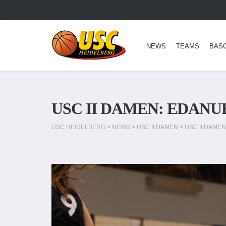
NEWS
TEAMS
BAS
USC II DAMEN: EDAN
USC HEIDELBERG
>
NEWS
>
USC II DAMEN
>
USC II DAME