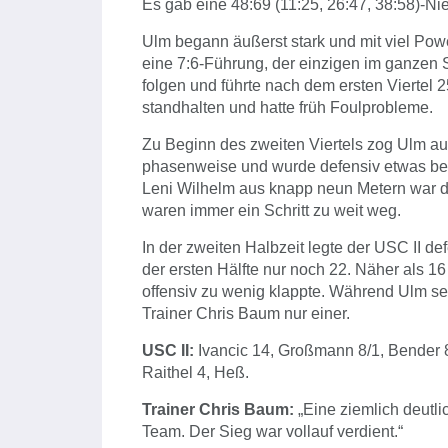
Es gab eine 48:69 (11:25, 26:47, 38:58)-Ni
Ulm begann äußerst stark und mit viel Pow
eine 7:6-Führung, der einzigen im ganzen 
folgen und führte nach dem ersten Viertel 
standhalten und hatte früh Foulprobleme.
Zu Beginn des zweiten Viertels zog Ulm au
phasenweise und wurde defensiv etwas bess
Leni Wilhelm aus knapp neun Metern war 
waren immer ein Schritt zu weit weg.
In der zweiten Halbzeit legte der USC II de
der ersten Hälfte nur noch 22. Näher als 1
offensiv zu wenig klappte. Während Ulm s
Trainer Chris Baum nur einer.
USC II:
Ivancic 14, Großmann 8/1, Bender 
Raithel 4, Heß.
Trainer Chris Baum:
„Eine ziemlich deutli
Team. Der Sieg war vollauf verdient.“