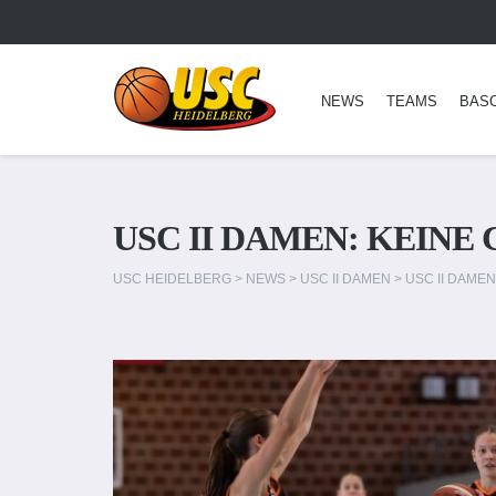
NEWS
TEAMS
BAS
USC II DAMEN: KEINE
USC HEIDELBERG
>
NEWS
>
USC II DAMEN
>
USC II DAMEN