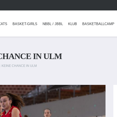
CATS
BASKET-GIRLS
NBBL / JBBL
KLUB
BASKETBALLCAMP
 CHANCE IN ULM
: KEINE CHANCE IN ULM